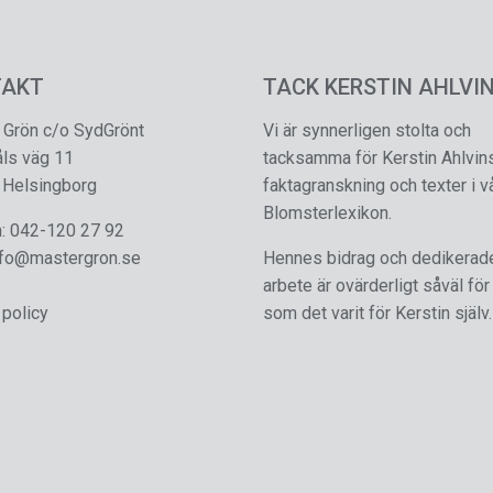
TAKT
TACK KERSTIN AHLVIN
 Grön c/o SydGrönt
Vi är synnerligen stolta och
åls väg 11
tacksamma för Kerstin Ahlvin
 Helsingborg
faktagranskning och texter i v
Blomsterlexikon.
n:
042-120 27 92
nfo@mastergron.se
Hennes bidrag och dedikerad
arbete är ovärderligt såväl för
 policy
som det varit för Kerstin själv.