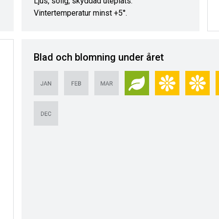
Ljus, solig, skyddad uteplats.
Vintertemperatur minst +5°.
Blad och blomning under året