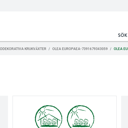
SÖK
ADDEKORATIVA KRUKVÄXTER
OLEA EUROPAEA-7391679343059
OLEA EU