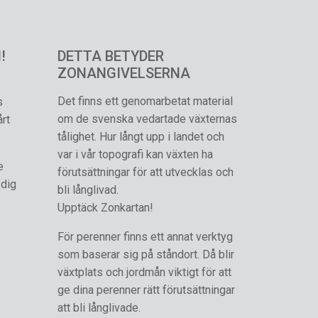
!
DETTA BETYDER
ZONANGIVELSERNA
Det finns ett genomarbetat material
s
om de svenska vedartade växternas
årt
tålighet. Hur långt upp i landet och
var i vår topografi kan växten ha
e
förutsättningar för att utvecklas och
 dig
bli långlivad.
Upptäck Zonkartan!
För perenner finns ett annat verktyg
som baserar sig på ståndort. Då blir
växtplats och jordmån viktigt för att
ge dina perenner rätt förutsättningar
att bli långlivade.