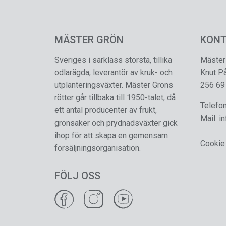
MÄSTER GRÖN
KON
Sveriges i särklass största, tillika
Mäster
odlarägda, leverantör av kruk- och
Knut P
utplanteringsväxter. Mäster Gröns
256 69
rötter går tillbaka till 1950-talet, då
Telefo
ett antal producenter av frukt,
Mail:
i
grönsaker och prydnadsväxter gick
ihop för att skapa en gemensam
Cookie
försäljningsorganisation.
FÖLJ OSS