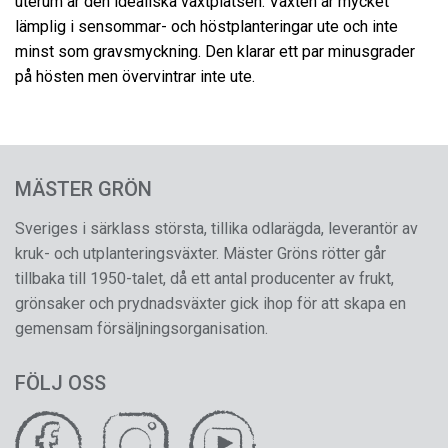
uterum är den idealiska växtplatsen. Växten är mycket
lämplig i sensommar- och höstplanteringar ute och inte
minst som gravsmyckning. Den klarar ett par minusgrader
på hösten men övervintrar inte ute.
MÄSTER GRÖN
Sveriges i särklass största, tillika odlarägda, leverantör av
kruk- och utplanteringsväxter. Mäster Gröns rötter går
tillbaka till 1950-talet, då ett antal producenter av frukt,
grönsaker och prydnadsväxter gick ihop för att skapa en
gemensam försäljningsorganisation.
FÖLJ OSS