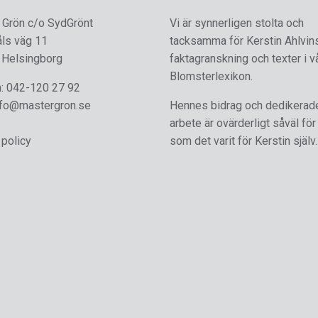
 Grön c/o SydGrönt
Vi är synnerligen stolta och
åls väg 11
tacksamma för Kerstin Ahlvin
 Helsingborg
faktagranskning och texter i v
Blomsterlexikon.
n:
042-120 27 92
nfo@mastergron.se
Hennes bidrag och dedikerad
arbete är ovärderligt såväl för
 policy
som det varit för Kerstin själv.