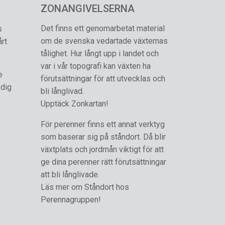
ZONANGIVELSERNA
Det finns ett genomarbetat material
s
om de svenska vedartade växternas
årt
tålighet. Hur långt upp i landet och
var i vår topografi kan växten ha
e
förutsättningar för att utvecklas och
 dig
bli långlivad.
Upptäck Zonkartan!
För perenner finns ett annat verktyg
som baserar sig på ståndort. Då blir
växtplats och jordmån viktigt för att
ge dina perenner rätt förutsättningar
att bli långlivade.
Läs mer om Ståndort hos
Perennagruppen!