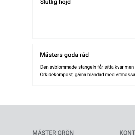
Slutlig höjd
Mästers goda råd
Den avblommade stängeln får sitta kvar men k
Orkidékompost, gärna blandad med vitmossa. Krä
MÄSTER GRÖN
KON