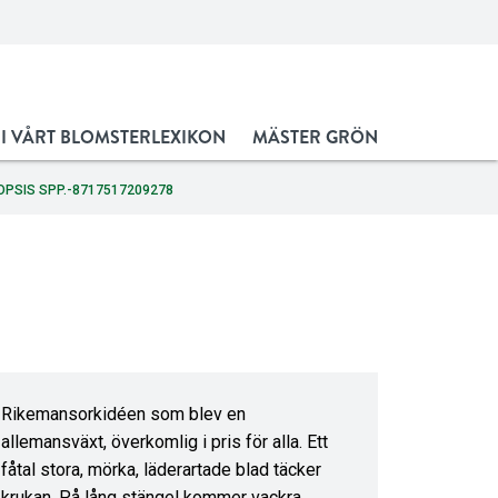
 I VÅRT BLOMSTERLEXIKON
MÄSTER GRÖN
PSIS SPP.-8717517209278
Rikemansorkidéen som blev en
allemansväxt, överkomlig i pris för alla. Ett
fåtal stora, mörka, läderartade blad täcker
krukan. På lång stängel kommer vackra