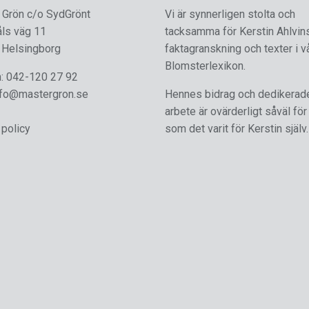
 Grön c/o SydGrönt
Vi är synnerligen stolta och
åls väg 11
tacksamma för Kerstin Ahlvin
 Helsingborg
faktagranskning och texter i v
Blomsterlexikon.
n:
042-120 27 92
nfo@mastergron.se
Hennes bidrag och dedikerad
arbete är ovärderligt såväl för
 policy
som det varit för Kerstin själv.