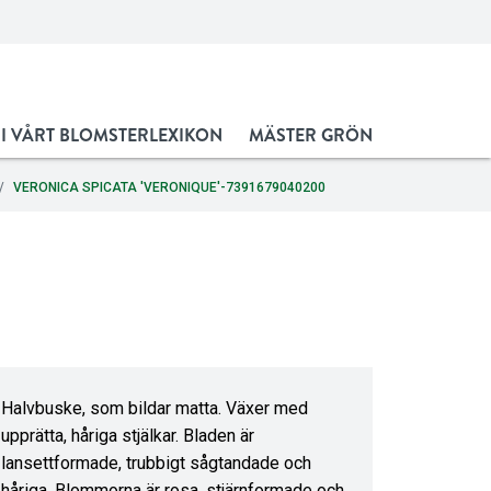
 I VÅRT BLOMSTERLEXIKON
MÄSTER GRÖN
VERONICA SPICATA 'VERONIQUE'-7391679040200
Halvbuske, som bildar matta. Växer med
upprätta, håriga stjälkar. Bladen är
lansettformade, trubbigt sågtandade och
håriga. Blommorna är rosa, stjärnformade och