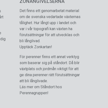
ZONANGIVELSERNA
Det finns ett genomarbetat material
s
om de svenska vedartade växternas
årt
tålighet. Hur långt upp i landet och
var i vår topografi kan växten ha
e
förutsättningar för att utvecklas och
 dig
bli långlivad.
Upptäck Zonkartan!
För perenner finns ett annat verktyg
som baserar sig på ståndort. Då blir
växtplats och jordmån viktigt för att
ge dina perenner rätt förutsättningar
att bli långlivade.
Läs mer om Ståndort hos
Perennagruppen!