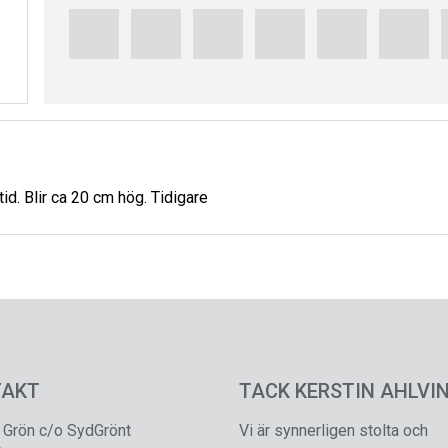
d. Blir ca 20 cm hög. Tidigare
TAKT
TACK KERSTIN AHLVIN
 Grön c/o SydGrönt
Vi är synnerligen stolta och