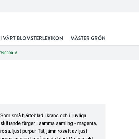
 I VÅRT BLOMSTERLEXIKON
MÄSTER GRÖN
679009016
Som små hjärteblad i krans och i ljuvliga
skiftande färger i samma samling - magenta,
rosa, ljust purpur. Tät, jämn rosett av ljust
gröna, nästan limefärgade blad. De är mjukt