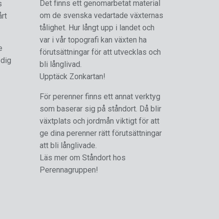
Det finns ett genomarbetat material
s
om de svenska vedartade växternas
årt
tålighet. Hur långt upp i landet och
var i vår topografi kan växten ha
e
förutsättningar för att utvecklas och
 dig
bli långlivad.
Upptäck Zonkartan!
För perenner finns ett annat verktyg
som baserar sig på ståndort. Då blir
växtplats och jordmån viktigt för att
ge dina perenner rätt förutsättningar
att bli långlivade.
Läs mer om Ståndort hos
Perennagruppen!