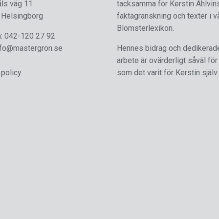
åls väg 11
tacksamma för Kerstin Ahlvin
 Helsingborg
faktagranskning och texter i v
Blomsterlexikon.
n:
042-120 27 92
nfo@mastergron.se
Hennes bidrag och dedikerad
arbete är ovärderligt såväl för
 policy
som det varit för Kerstin själv.